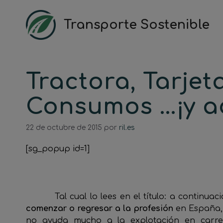
Saltar
al
Transporte Sostenible
contenido
Tractora, Tarjet
Consumos …¡y a
22 de octubre de 2015
por
ril.es
[sg_popup id=1]
Tal cual lo lees en el título: a continuació
comenzar o regresar a la profesión
en España, 
no ayuda mucho a la explotación en carrete