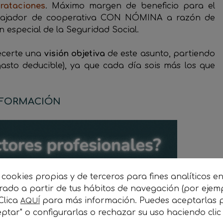
trataciones
. Máximo margen de beneficio para el
rabajador de cooperativa CON NÓMINA a razón de
n especial de la Seguridad Social.
ecerte una
visión objetiva
de este asunto, partiendo
asto deducible), ya que cada día sois más los que
NFORMACIÓN
 cookies propias y de terceros para fines analíticos e
orado a partir de tus hábitos de navegación (por ejem
 Clica
para más información. Puedes aceptarlas p
AQUÍ
iva «
de grupo
«, debe aportar desde la economía
ptar" o configurarlas o rechazar su uso haciendo cli
nicial del proyecto personal de cada socio;
vehículo