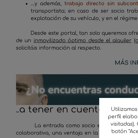
…y además,
trabajo directo
sin subcon
transportista; en caso de ser socio t
explotación de su vehículo, y en el régime
Desde este portal, tan solo queremos ofr
de un
inmovilizado óptimo desde el alquiler
(g
solicitáis información al respecto.
MÁS I
..a tener en cuenta:
Utilizamos
perfil elab
visitadas).
La entrada como socio en una cooperat
botón "Ace
colaborativa, una ventaja en la financiación i