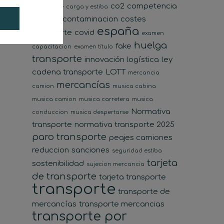
co2
competencia
transporte
carga y estiba
desleal
contaminacion
costes
españa
transporte
covid
examen
huelga
fake
capacitacion
examen título
transporte
innovación logística
ley
cadena transporte
LOTT
mercancia
mercancías
camion
musica cabina
musica camion
musica carretera
musica
Normativa
conduccion
musica despertarse
transporte
normativa transporte 2025
paro transporte
peajes camiones
reduccion
sanciones
seguridad estiba
tarjeta
sostenibilidad
sujecion mercancia
de transporte
tarjeta transporte
transporte
transporte de
mercancías
transporte mercancias
transporte por