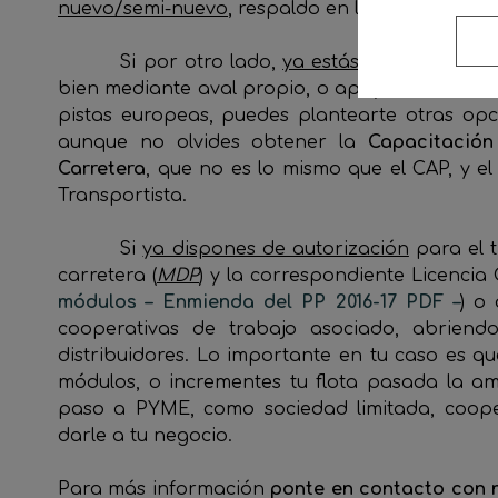
nuevo/semi-nuevo
, respaldo en los
consumos
y 
Si por otro lado,
ya estás capacitado p
bien mediante aval propio, o apoyándote en s
pistas europeas, puedes plantearte otras op
aunque no olvides obtener la
Capacitación
Carretera
, que no es lo mismo que el CAP, y el
Transportista.
Si
ya dispones de autorización
para el 
carretera (
MDP
) y la correspondiente Licencia
módulos – Enmienda del PP 2016-17 PDF –
) o
cooperativas de trabajo asociado, abriend
distribuidores. Lo importante en tu caso es q
módulos, o incrementes tu flota pasada la am
paso a PYME, como sociedad limitada, coope
darle a tu negocio.
Para más información
ponte en contacto con 