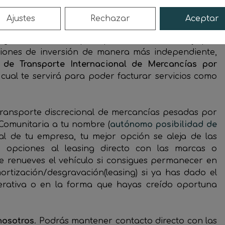
gastos adicionales, etc.
Ajustes
Rechazar
Aceptar
ara hacer frente a los consumos
de gasoil y peajes,
eguros de crédito, que suponen 1 mes de rodaje por
ciones de inversión de manera más independiente,
 de Transporte Internacional de Mercancías por
 cual te servirá para poder facturar servicios como
transporte discrecional de mercancías pesadas por
 Comunitaria a tu nombre (
autónomo posibilidad de
 al de tu empresa, tu mejor opción se aleja de las
o opciones al leasing directo con las marcas o
ue renueves el vehículo si consigues permanecer en
ortización/desgravación(leasing) si ya has dado el
rativa o en la forma que hayas creído oportuna
nosotros
. Podrás mantener contacto directo con las