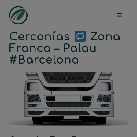
Saltar
al
Menú
contenido
Cercanías
Zona
Franca – Palau
#Barcelona