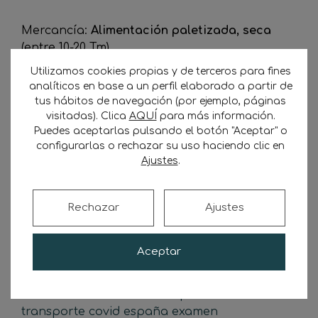
Mercancía:
Alimentación paletizada, seca
(entre 10-20 Tm).
Utilizamos cookies propias y de terceros para fines
Pago a 30 días de factura por transferencia.
analíticos en base a un perfil elaborado a partir de
tus hábitos de navegación (por ejemplo, páginas
visitadas). Clica
AQUÍ
para más información.
Puedes aceptarlas pulsando el botón "Aceptar" o
configurarlas o rechazar su uso haciendo clic en
Etiquetas
Ajustes
.
acceso sector
alquiler tractora
amarre y
Rechazar
Ajustes
estiba
autonomo
ayudas transporte
2023
camionero
capacitacion
profesional
capacitacion transporte
carga y
Aceptar
estiba
comida camionero
comida
casera
competencia
desleal
contaminacion
cooperativa
transporte
covid
españa
examen