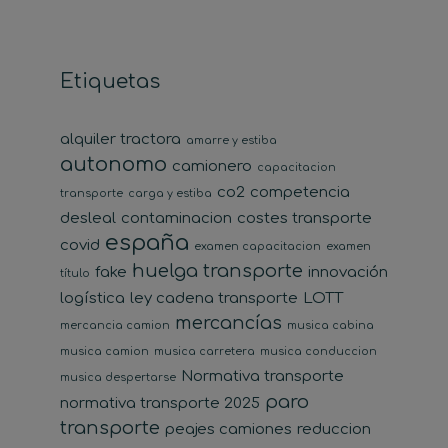
Etiquetas
alquiler tractora
amarre y estiba
autonomo
camionero
capacitacion
co2
competencia
transporte
carga y estiba
desleal
contaminacion
costes transporte
españa
covid
examen capacitacion
examen
huelga transporte
fake
innovación
título
logística
ley cadena transporte
LOTT
mercancías
mercancia camion
musica cabina
musica camion
musica carretera
musica conduccion
Normativa transporte
musica despertarse
paro
normativa transporte 2025
transporte
peajes camiones
reduccion