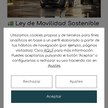
Ley de Movilidad Sostenible
2025: lo que los transportistas
Utilizamos cookies propias y de terceros para fines
de mercancías debemos saber
analíticos en base a un perfil elaborado a partir de
tus hábitos de navegación (por ejemplo, páginas
17 de abril de 2025
por
Transporte Sostenible
visitadas). Clica
AQUÍ
para más información.
Puedes aceptarlas pulsando el botón "Aceptar" o
configurarlas o rechazar su uso haciendo clic en
Un nuevo escenario para el transporte
Ajustes
.
profesional en España La Ley de Movilidad
Sostenible 2025, propuesta como respuesta a
la emergencia climática, promete transformar
Rechazar
Ajustes
el transporte de mercancías en España. Y si
bien aplaudimos toda medida que ayude a
frenar el cambio climático, también
Aceptar
observamos con lógica preocupación cómo
estas transformaciones impactan