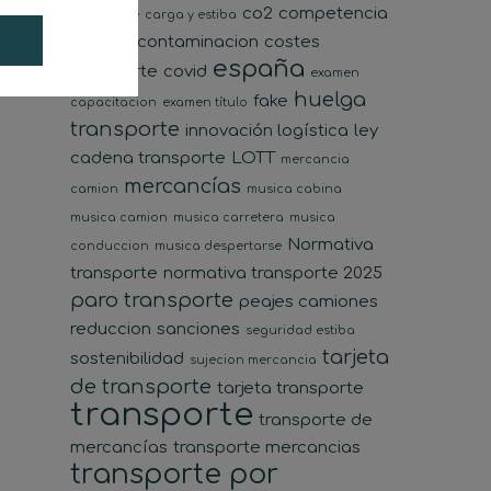
co2
competencia
transporte
carga y estiba
desleal
contaminacion
costes
españa
transporte
covid
examen
huelga
fake
capacitacion
examen título
transporte
innovación logística
ley
cadena transporte
LOTT
mercancia
mercancías
camion
musica cabina
musica camion
musica carretera
musica
Normativa
conduccion
musica despertarse
transporte
normativa transporte 2025
paro transporte
peajes camiones
reduccion
sanciones
seguridad estiba
tarjeta
sostenibilidad
sujecion mercancia
de transporte
tarjeta transporte
transporte
transporte de
mercancías
transporte mercancias
transporte por