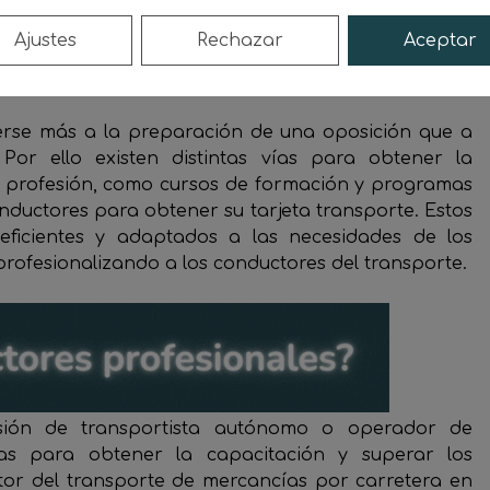
bajo de manera segura y eficiente.
Ajustes
Rechazar
Aceptar
rrera al transporte
rse más a la preparación de una oposición que a
Por ello existen distintas vías para obtener la
 profesión, como cursos de formación y programas
nductores para obtener su tarjeta transporte. Estos
eficientes y adaptados a las necesidades de los
rofesionalizando a los conductores del transporte.
sión de transportista autónomo o operador de
vías para obtener la capacitación y superar los
ctor del transporte de mercancías por carretera en