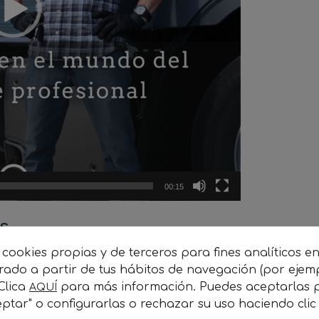
00:15
s
 cookies propias y de terceros para fines analíticos e
que existe un cierto nivel de exigencia. Se requiere
orado a partir de tus hábitos de navegación (por ejem
 para poder presentarse al examen de Competencia
 Clica
para más información. Puedes aceptarlas p
AQUÍ
utónomo, u operador de transportes. Sin embargo,
ptar" o configurarlas o rechazar su uso haciendo cli
los conductores cuenten con los conocimientos y