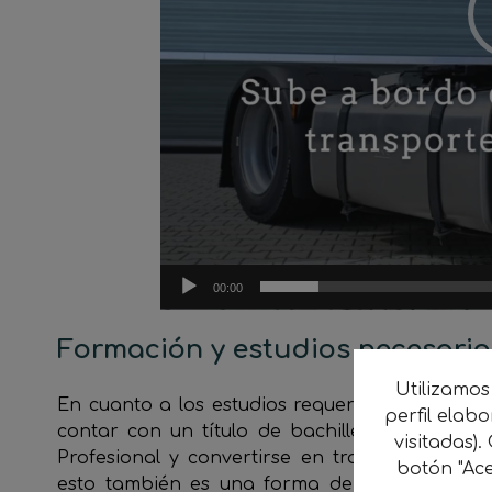
00:00
Formación y estudios necesario
Utilizamos
En cuanto a los estudios requeridos, es cierto 
perfil elab
contar con un título de bachiller o similar
visitadas).
Profesional y convertirse en transportista a
botón "Ace
esto también es una forma de asegurar que 